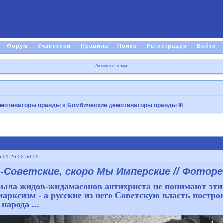
Форум
Участники
Правила
Поиск
Регистрация
Войти
Активные темы
емотиваторы правды
»
Бомбические демотиваторы правды III
-01-26 02:50:59
-Советские, скоро Мы Имперские // Фоторе
ыла жидов-жидамасонов антихриста не понимают этих 
марксизм - а русские из него Советскую власть постр
 народа ...