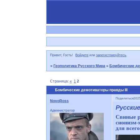
Привет, Гость!
Войдите
или
зарегистрируйтесь
.
»
Геополитика Русского Мира
»
Бомбические д
Страница:
«
1
2
Бомбические демотиваторы правды III
Поделиться
2025
NovoRoss
Русские
Администратор
Свиные р
сионизм-
для всего