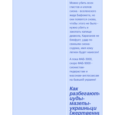
Можно убить всех
глистов и клопов
сиона - вселенского
жида Бафомета, но
они появятся снова,
чтобы этого не было -
нужно убитъ и
закопать капище
диавола, Караганов не
блефует, удар по
свиньям сиона-
содома, имя кому
легион будет нанесен!
А пока ФАБ-3000,
скоро ФАБ-9000 -
сионистам-
педерастам и
масонам-англосаксам
на бывшей украине!
Как
разбегаются
иуды-
мазепы-
украиньци
(жертвенные