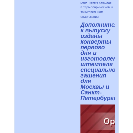
реактивные снаряды
в термобарическом и
зажигательном
снаряжении.
Дополнительно
к выпуску
изданы
конверты
первого
дня и
изготовлены
штемпеля
специального
гашения
для
Москвы и
Санкт-
Петербурга.