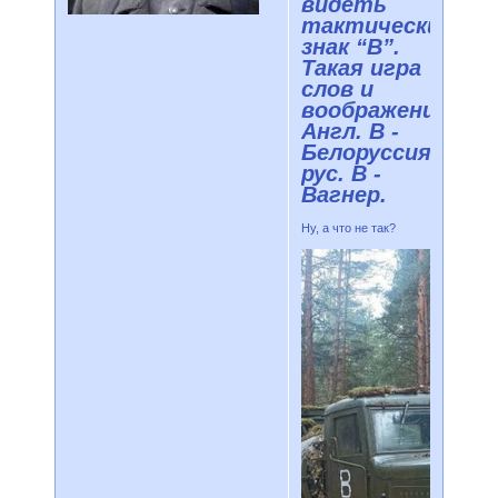
видеть
тактический
знак “B”.
Такая игра
слов и
воображений.
Англ. В -
Белоруссия,
рус. В -
Вагнер.
Ну, а что не так?