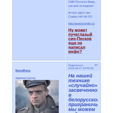
СМИ Русского Мира,
сие мне не ведомо!
Кстати здесь про
Совбез НИ-ЧЕ-ГО!
http://www.kremlin.ru/
Ну может
пучеглазый
син-Песков
еще не
написал
инфо?
64
Поделиться
2024-08-27 16:55:39
NovoRoss
На нашей
Администратор
технике
«случайно»
засвеченной
в
белорусском
приграничье,
мы можем