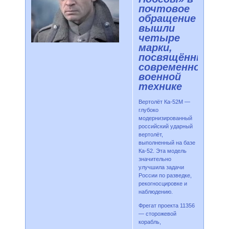
почтовое
обращение
вышли
четыре
марки,
посвящённые
современной
военной
технике
Вертолёт Ка-52М —
глубоко
модернизированный
российский ударный
вертолёт,
выполненный на базе
Ка-52. Эта модель
значительно
улучшила задачи
России по разведке,
рекогносцировке и
наблюдению.
Фрегат проекта 11356
— сторожевой
корабль,