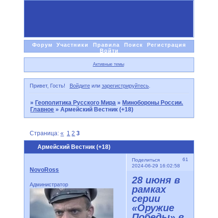
Форум
Участники
Правила
Поиск
Регистрация
Войти
Активные темы
Привет, Гость!
Войдите
или
зарегистрируйтесь
.
»
Геополитика Русского Мира
»
Минобороны России.
Главное
»
Армейский Вестник (+18)
Страница:
«
1
2
3
Армейский Вестник (+18)
61
Поделиться
2024-06-29 16:02:58
NovoRoss
28 июня в
Администратор
рамках
серии
«Оружие
Победы» в