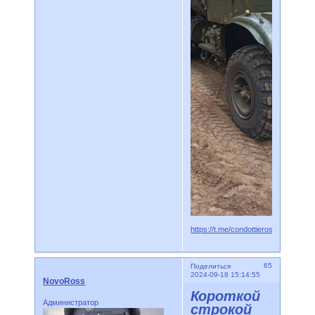
https://t.me/condottieros/5449
65
Поделиться
2024-09-18 15:14:55
NovoRoss
Короткой
Администратор
строкой