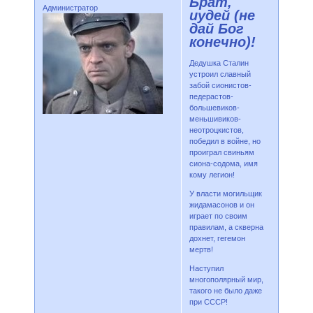
Брат,
Администратор
иудей (не
дай Бог
конечно)!
Дедушка Сталин
устроил славный
забой сионистов-
педерастов-
большевиков-
меньшивиков-
неотроцкистов,
победил в войне, но
проиграл свиньям
сиона-содома, имя
кому легион!
У власти могильщик
жидамасонов и он
играет по своим
правилам, а скверна
дохнет, гегемон
мертв!
Наступил
многополярный мир,
такого не было даже
при СССР!