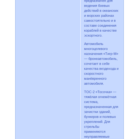
предназначен для
ведения боевых
действий в океанских
и морских районах
самостоятельно и в
составе соединения
кораблей в качестве
эскортного.
Автомобиль
многоцелевого
назначения «Тигр-М»
— бронеавтомобиль,
сочетает в себе
качества вездехода и
скоростного
манёвренного
автомобиля.
ТОС-2 «Тосочка» —
тяжёлая огнемётная
система,
предназначенная для
зачистки зданий,
бункеров и полевых
укреплений. Для
стрельбы
применяются
неуправляемые