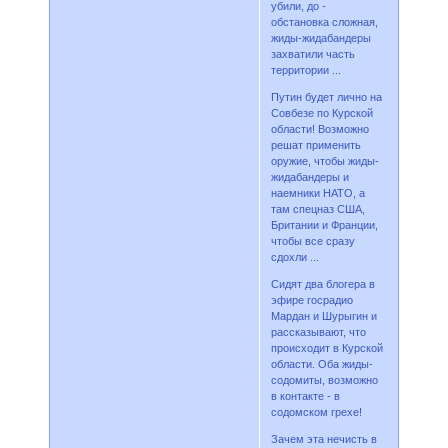
убили, до -
обстановка сложная,
жиды-жидабандеры
захватили часть
территории ...
Путин будет лично на
Совбезе по Курской
области! Возможно
решат применить
оружие, чтобы жиды-
жидабандеры и
наемники НАТО, а
там спецназ США,
Британии и Франции,
чтобы все сразу
сдохли ...
Сидят два блогера в
эфире госрадио
Мардан и Шурыгин и
рассказывают, что
происходит в Курской
области. Оба жиды-
содомиты, возможно
в контакте - в
содомском грехе!
Зачем эта нечисть в