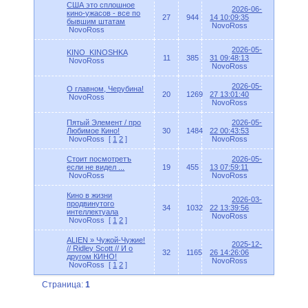
США это сплошное
2026-06-
кино-ужасов - все по
27
944
14 10:09:35
бывшим штатам
NovoRoss
NovoRoss
2026-05-
KINO_KINOSHKA
11
385
31 09:48:13
NovoRoss
NovoRoss
2026-05-
О главном, Черубина!
20
1269
27 13:01:40
NovoRoss
NovoRoss
Пятый Элемент / про
2026-05-
Любимое Кино!
30
1484
22 00:43:53
NovoRoss
[
1
2
]
NovoRoss
Стоит посмотретъ
2026-05-
если не видел ...
19
455
13 07:59:11
NovoRoss
NovoRoss
Кино в жизни
2026-03-
продвинутого
34
1032
22 13:39:56
интеллектуала
NovoRoss
NovoRoss
[
1
2
]
ALIEN » Чужой-Чужие!
2025-12-
// Ridley Scott // И о
32
1165
26 14:26:06
другом КИНО!
NovoRoss
NovoRoss
[
1
2
]
Страница:
1