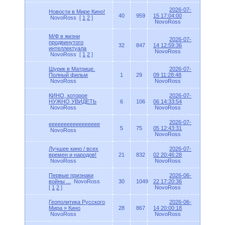
2026-07-
Новости в Мире Кино!
40
959
15 17:04:00
NovoRoss
[
1
2
]
NovoRoss
М/Ф в жизни
2026-07-
продвинутого
32
847
14 12:59:36
интеллектуала
NovoRoss
NovoRoss
[
1
2
]
Шурик в Матрице.
2026-07-
Полный фильм
1
29
09 11:28:48
NovoRoss
NovoRoss
КИНО, которое
2026-07-
НУЖНО УВИДЕТЬ
6
106
06 14:33:54
NovoRoss
NovoRoss
2026-07-
eeeeeeeeeeeeeeeee
5
75
05 12:43:31
NovoRoss
NovoRoss
Лучшее кино / всех
2026-07-
времен и народов!
21
832
02 20:46:28
NovoRoss
NovoRoss
Первые признаки
2026-06-
войны ...
NovoRoss
30
1049
22 17:20:36
[
1
2
]
NovoRoss
Геополитика Русского
2026-06-
Мира » Кино
28
867
14 20:00:18
NovoRoss
NovoRoss