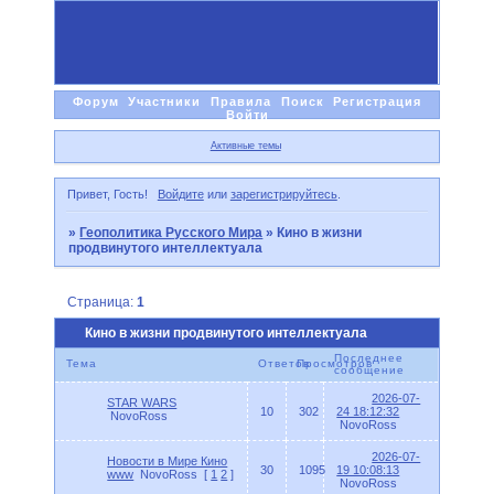
Форум
Участники
Правила
Поиск
Регистрация
Войти
Активные темы
Привет, Гость!
Войдите
или
зарегистрируйтесь
.
»
Геополитика Русского Мира
»
Кино в жизни
продвинутого интеллектуала
Страница:
1
Кино в жизни продвинутого интеллектуала
Последнее
Тема
Ответов
Просмотров
сообщение
2026-07-
STAR WARS
10
302
24 18:12:32
NovoRoss
NovoRoss
2026-07-
Новости в Мире Кино
30
1095
19 10:08:13
www
NovoRoss
[
1
2
]
NovoRoss